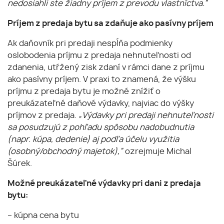
nedosiahli ste žiadny príjem z prevodu vlastníctva.”
Príjem z predaja bytu sa zdaňuje ako pasívny príjem
Ak daňovník pri predaji nespĺňa podmienky
oslobodenia príjmu z predaja nehnuteľnosti od
zdanenia, utŕžený zisk zdaní v rámci dane z príjmu
ako pasívny príjem. V praxi to znamená, že výšku
príjmu z predaja bytu je možné znížiť o
preukázateľné daňové výdavky, najviac do výšky
príjmov z predaja.
„Výdavky pri predaji nehnuteľnosti
sa posudzujú z pohľadu spôsobu nadobudnutia
(napr. kúpa, dedenie) aj podľa účelu využitia
(osobný/obchodný majetok),”
ozrejmuje Michal
Šúrek.
Možné preukázateľné výdavky pri dani z predaja
bytu:
– kúpna cena bytu