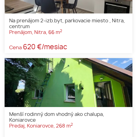
Na prenájom 2-izb.byt, parkovacie miesto , Nitra,
centrum
2
Prenájom, Nitra, 66 m
620 €/mesiac
Cena
Menší rodinný dom vhodný ako chalupa,
Koniarovce
2
Predaj, Koniarovce, 268 m