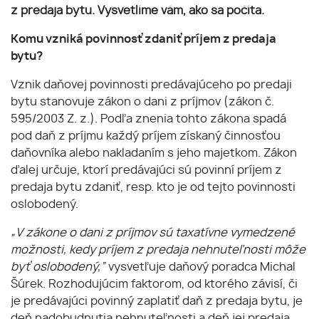
z predaja bytu. Vysvetlíme vám, ako sa počíta.
Komu vzniká povinnosť zdaniť príjem z predaja
bytu?
Vznik daňovej povinnosti predávajúceho po predaji
bytu stanovuje zákon o dani z príjmov (zákon č.
595/2003 Z. z.). Podľa znenia tohto zákona spadá
pod daň z príjmu každý príjem získaný činnosťou
daňovníka alebo nakladaním s jeho majetkom. Zákon
ďalej určuje, ktorí predávajúci sú povinní príjem z
predaja bytu zdaniť, resp. kto je od tejto povinnosti
oslobodený.
„V zákone o dani z príjmov sú taxatívne vymedzené
možnosti, kedy príjem z predaja nehnuteľnosti môže
byť oslobodený,”
vysvetľuje daňový poradca Michal
Šúrek. Rozhodujúcim faktorom, od ktorého závisí, či
je predávajúci povinný zaplatiť daň z predaja bytu, je
deň nadobudnutia nehnuteľnosti a deň jej predaja.