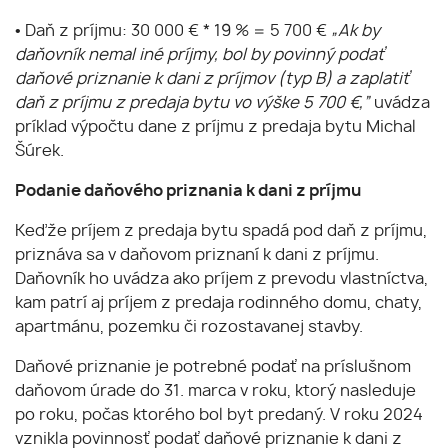
• Daň z príjmu: 30 000 € * 19 % = 5 700 €
„Ak by
daňovník nemal iné príjmy, bol by povinný podať
daňové priznanie k dani z príjmov (typ B) a zaplatiť
daň z príjmu z predaja bytu vo výške 5 700 €,”
uvádza
príklad výpočtu dane z príjmu z predaja bytu Michal
Šúrek.
Podanie daňového priznania k dani z príjmu
Keďže príjem z predaja bytu spadá pod daň z príjmu,
priznáva sa v daňovom priznaní k dani z príjmu.
Daňovník ho uvádza ako príjem z prevodu vlastníctva,
kam patrí aj príjem z predaja rodinného domu, chaty,
apartmánu, pozemku či rozostavanej stavby.
Daňové priznanie je potrebné podať na príslušnom
daňovom úrade do 31. marca v roku, ktorý nasleduje
po roku, počas ktorého bol byt predaný. V roku 2024
vznikla povinnosť podať daňové priznanie k dani z