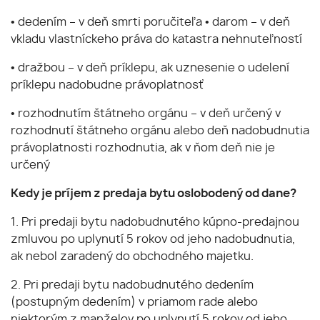
• dedením – v deň smrti poručiteľa • darom – v deň
vkladu vlastníckeho práva do katastra nehnuteľností
• dražbou – v deň príklepu, ak uznesenie o udelení
príklepu nadobudne právoplatnosť
• rozhodnutím štátneho orgánu – v deň určený v
rozhodnutí štátneho orgánu alebo deň nadobudnutia
právoplatnosti rozhodnutia, ak v ňom deň nie je
určený
Kedy je príjem z predaja bytu oslobodený od dane?
1. Pri predaji bytu nadobudnutého kúpno-predajnou
zmluvou po uplynutí 5 rokov od jeho nadobudnutia,
ak nebol zaradený do obchodného majetku.
2. Pri predaji bytu nadobudnutého dedením
(postupným dedením) v priamom rade alebo
niektorým z manželov po uplynutí 5 rokov od jeho