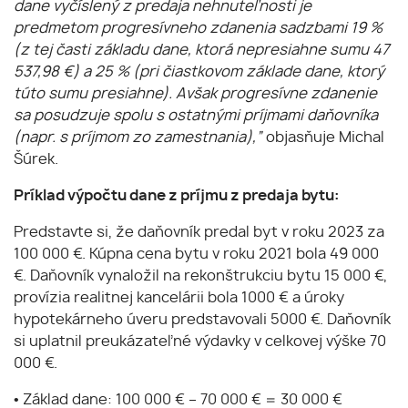
dane vyčíslený z predaja nehnuteľnosti je
predmetom progresívneho zdanenia sadzbami 19 %
(z tej časti základu dane, ktorá nepresiahne sumu 47
537,98 €) a 25 % (pri čiastkovom základe dane, ktorý
túto sumu presiahne). Avšak progresívne zdanenie
sa posudzuje spolu s ostatnými príjmami daňovníka
(napr. s príjmom zo zamestnania),”
objasňuje Michal
Šúrek.
Príklad výpočtu dane z príjmu z predaja bytu:
Predstavte si, že daňovník predal byt v roku 2023 za
100 000 €. Kúpna cena bytu v roku 2021 bola 49 000
€. Daňovník vynaložil na rekonštrukciu bytu 15 000 €,
provízia realitnej kancelárii bola 1000 € a úroky
hypotekárneho úveru predstavovali 5000 €. Daňovník
si uplatnil preukázateľné výdavky v celkovej výške 70
000 €.
• Základ dane: 100 000 € – 70 000 € = 30 000 €