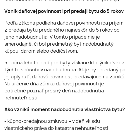
Vznik daňovej povinnosti pri predaji bytu do 5 rokov
Podľa zákona podlieha daňovej povinnosti iba príjem
z predaja bytu predaného najneskôr do 5 rokov od
jeho nadobudnutia. V tomto prípade nie je
smerodajné, či bol predmetný byt nadobudnutý
kúpou, darom alebo dedičstvom.
5-ročná lehota platí pre byty získané ktorýmkoľvek z
týchto spôsobov nadobudnutia. Ak je byt predaný po
jej uplynutí, daňová povinnosť predávajúcemu zaniká.
Na určenie dňa zániku daňovej povinnosti je
potrebné poznať presný deň nadobudnutia
nehnuteľnosti.
Ako vzniká moment nadobudnutia vlastníctva bytu?
• kúpno-predajnou zmluvou – v deň vkladu
vlastníckeho práva do katastra nehnuteľností