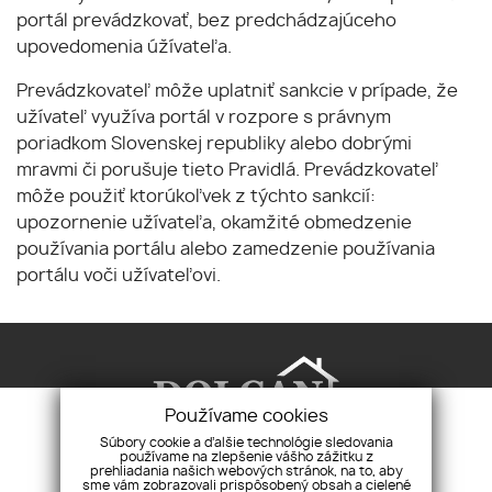
portál prevádzkovať, bez predchádzajúceho
upovedomenia úžívateľa.
Prevádzkovateľ môže uplatniť sankcie v prípade, že
užívateľ využíva portál v rozpore s právnym
poriadkom Slovenskej republiky alebo dobrými
mravmi či porušuje tieto Pravidlá. Prevádzkovateľ
môže použiť ktorúkoľvek z týchto sankcií:
upozornenie užívateľa, okamžité obmedzenie
používania portálu alebo zamedzenie používania
portálu voči užívateľovi.
Používame cookies
Súbory cookie a ďalšie technológie sledovania
používame na zlepšenie vášho zážitku z
prehliadania našich webových stránok, na to, aby
Realitná agentúra Dolcan, s.r.o.
Pri synagóge
sme vám zobrazovali prispôsobený obsah a cielené