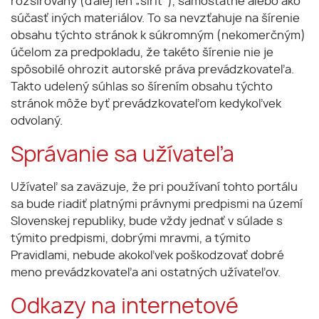
rozšírovaný (ďalej len „šíriť“), samostatne alebo ako
súčasť iných materiálov. To sa nevzťahuje na šírenie
obsahu týchto stránok k súkromným (nekomerčným)
účelom za predpokladu, že takéto šírenie nie je
spôsobilé ohrozit autorské práva prevádzkovateľa.
Takto udelený súhlas so šírením obsahu týchto
stránok môže byť prevádzkovateľom kedykoľvek
odvolaný.
Správanie sa užívateľa
Užívateľ sa zaväzuje, že pri používaní tohto portálu
sa bude riadiť platnými právnymi predpismi na území
Slovenskej republiky, bude vždy jednať v súlade s
týmito predpismi, dobrými mravmi, a týmito
Pravidlami, nebude akokoľvek poškodzovať dobré
meno prevádzkovateľa ani ostatných užívateľov.
Odkazy na internetové