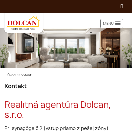
MENU
Úvod
/
Kontakt
Kontakt
Realitná agentúra Dolcan,
s.r.o.
Pri synagóge č.2 (vstup priamo z pešej zóny)