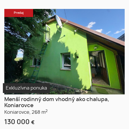
Predaj
Exkluzívna ponuka
Menší rodinný dom vhodný ako chalupa,
Koniarovce
2
Koniarovce,
268 m
130 000
€