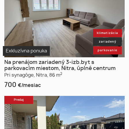
klimatizácia
zariadený
Exkluzívna ponuka
parkovanie
Na prenájom zariadený 3-izb.byt s
parkovacím miestom, Nitra, úplné centrum
2
Pri synagóge,
Nitra,
86 m
700
€/mesiac
Predaj