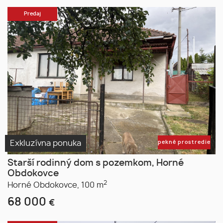
Predaj
Exkluzívna ponuka
pekné prostredie
Starší rodinný dom s pozemkom, Horné
Obdokovce
2
Horné Obdokovce,
100 m
68 000
€