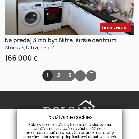
širšie centrum
Na predaj 3 izb.byt Nitra, širšie centrum
2
Štúrová,
Nitra,
68 m
166 000
€
1
2
3
Používame cookies
Súbory cookie a ďalšie technológie sledovania
používame na zlepšenie vášho zážitku z
prehliadania našich webových stránok, na to, aby
Realitná agentúra Dolcan, s.r.o.
Pri synagóge
sme vám zobrazovali prispôsobený obsah a cielené