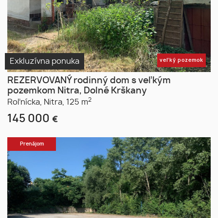
Exkluzívna ponuka
veľký pozemok
REZERVOVANÝ rodinný dom s veľkým
pozemkom Nitra, Dolné Krškany
2
Roľnícka,
Nitra,
125 m
145 000
€
Prenájom