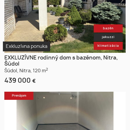
bazén
jakuzzi
Exkluzívna ponuka
klimatizácia
EXKLUZÍVNE rodinný dom s bazénom, Nitra,
Šúdol
2
Šúdol,
Nitra,
120 m
439 000
€
Prenájom