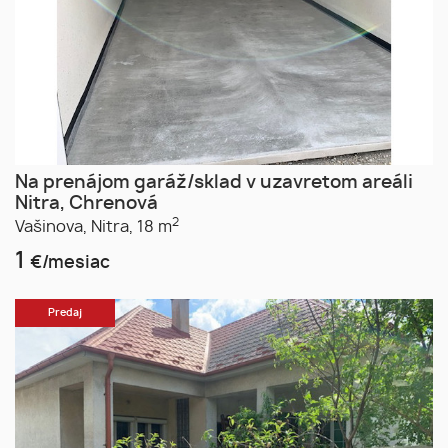
Na prenájom garáž/sklad v uzavretom areáli
Nitra, Chrenová
2
Vašinova,
Nitra,
18 m
1
€/mesiac
Predaj