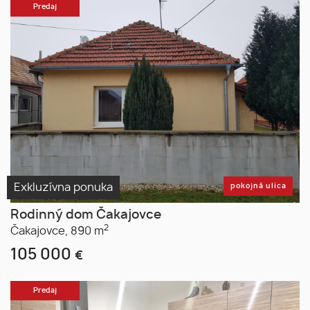
Predaj
Exkluzívna ponuka
pokojná ulica
Rodinný dom Čakajovce
2
Čakajovce,
890 m
105 000
€
Predaj