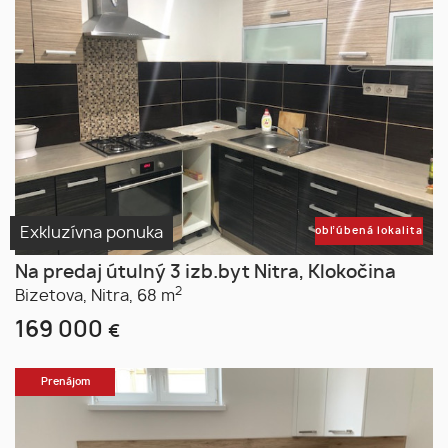
Exkluzívna ponuka
obľúbená lokalita
Na predaj útulný 3 izb.byt Nitra, Klokočina
2
Bizetova,
Nitra,
68 m
169 000
€
Prenájom