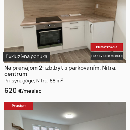
klimatizácia
Exkluzívna ponuka
parkovacie miesto
Na prenájom 2-izb.byt s parkovaním, Nitra,
centrum
2
Pri synagóge,
Nitra,
66 m
620
€/mesiac
Prenájom