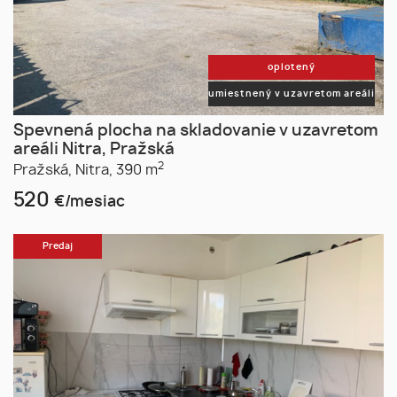
oplotený
umiestnený v uzavretom areáli
Spevnená plocha na skladovanie v uzavretom
areáli Nitra, Pražská
2
Pražská,
Nitra,
390 m
520
€/mesiac
Predaj