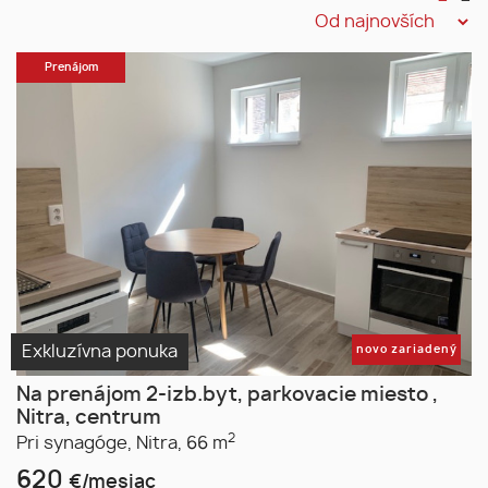
Prenájom
Exkluzívna ponuka
novo zariadený
Na prenájom 2-izb.byt, parkovacie miesto ,
Nitra, centrum
2
Pri synagóge,
Nitra,
66 m
620
€/mesiac