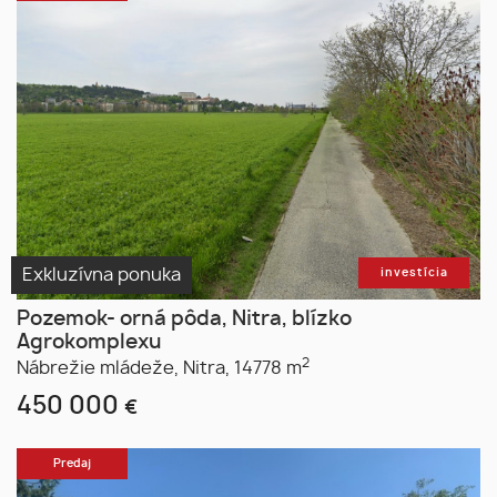
Exkluzívna ponuka
investícia
Pozemok- orná pôda, Nitra, blízko
Agrokomplexu
2
Nábrežie mládeže,
Nitra,
14778 m
450 000
€
Predaj