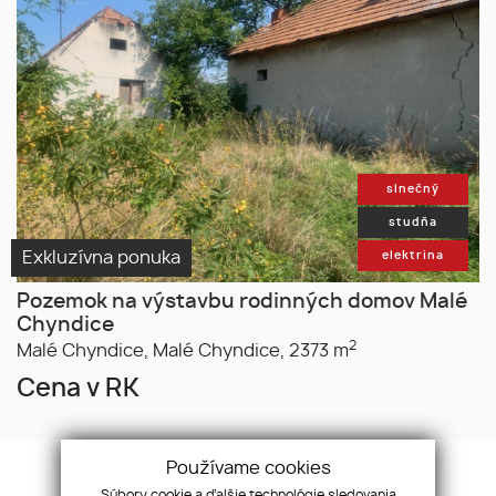
slnečný
studňa
Exkluzívna ponuka
elektrina
Pozemok na výstavbu rodinných domov Malé
Chyndice
2
Malé Chyndice,
Malé Chyndice,
2373 m
Cena v RK
Používame cookies
Súbory cookie a ďalšie technológie sledovania