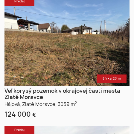
Predaj
šírka 23 m
Veľkorysý pozemok v okrajovej časti mesta
Zlaté Moravce
2
Hájová,
Zlaté Moravce,
3059 m
124 000
€
Predaj