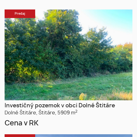
Predaj
Investičný pozemok v obci Dolné Štitáre
2
Dolné Štitáre,
Štitáre,
5909 m
Cena v RK