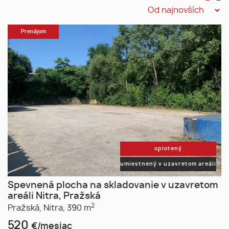
Prenájom
oplotený
umiestnený v uzavretom areáli
Spevnená plocha na skladovanie v uzavretom
areáli Nitra, Pražská
2
Pražská,
Nitra,
390 m
520
€/mesiac