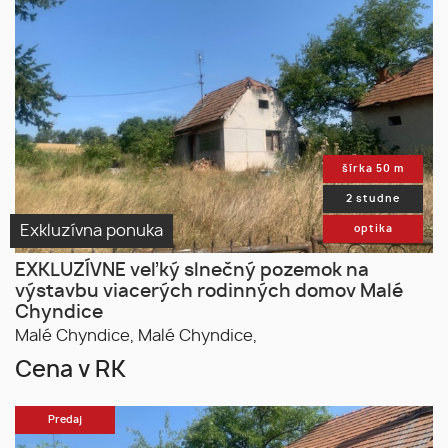
šírka 50 m
2 studne
Exkluzívna ponuka
optika
EXKLUZÍVNE veľký slnečný pozemok na
výstavbu viacerých rodinných domov Malé
Chyndice
Malé Chyndice,
Malé Chyndice,
Cena v RK
Predaj