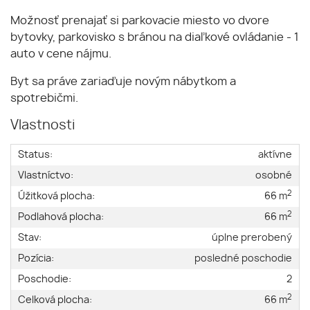
Možnosť prenajať si parkovacie miesto vo dvore
bytovky, parkovisko s bránou na diaľkové ovládanie - 1
auto v cene nájmu.
Byt sa práve zariaďuje novým nábytkom a
spotrebičmi.
Vlastnosti
Status:
aktívne
Vlastníctvo:
osobné
2
Úžitková plocha:
66 m
2
Podlahová plocha:
66 m
Stav:
úplne prerobený
Pozícia:
posledné poschodie
Poschodie:
2
2
Celková plocha:
66 m