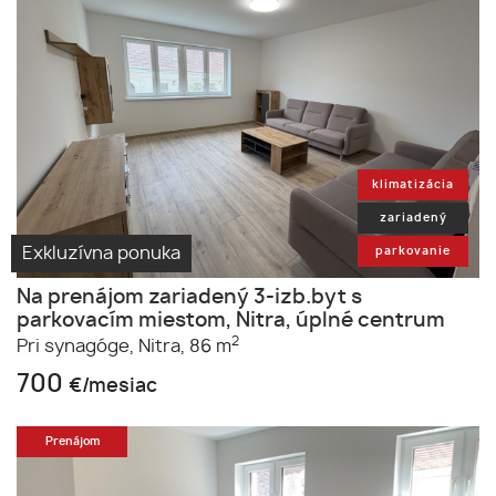
klimatizácia
zariadený
Exkluzívna ponuka
parkovanie
Na prenájom zariadený 3-izb.byt s
parkovacím miestom, Nitra, úplné centrum
2
Pri synagóge,
Nitra,
86 m
700
€/mesiac
Prenájom