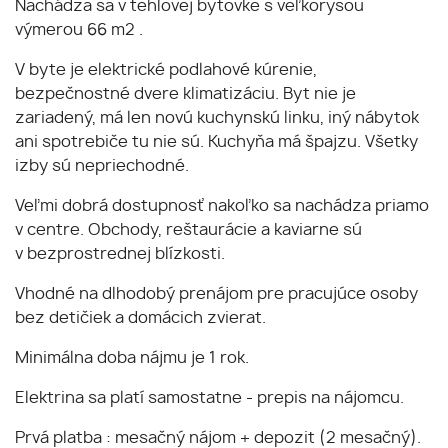
Nachádza sa v tehlovej bytovke s veľkorysou
výmerou 66 m2 .
V byte je elektrické podlahové kúrenie,
bezpečnostné dvere klimatizáciu. Byt nie je
zariadený, má len novú kuchynskú linku, iný nábytok
ani spotrebiče tu nie sú. Kuchyňa má špajzu. Všetky
izby sú nepriechodné.
Veľmi dobrá dostupnosť nakoľko sa nachádza priamo
v centre. Obchody, reštaurácie a kaviarne sú
v bezprostrednej blízkosti.
Vhodné na dlhodobý prenájom pre pracujúce osoby
bez detičiek a domácich zvierat.
Minimálna doba nájmu je 1 rok.
Elektrina sa platí samostatne - prepis na nájomcu.
Prvá platba : mesačný nájom + depozit (2 mesačný).