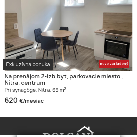
Exkluzívna ponuka
novo zariadený
Na prenájom 2-izb.byt, parkovacie miesto ,
Nitra, centrum
2
Pri synagóge,
Nitra,
66 m
620
€/mesiac