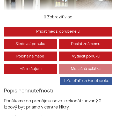
Zobraziť viac
Pridať medzi obľúbené
Sledovať ponuku
Poslať známemu
Poloha na mape
Vytlačiť ponuku
Mám záujem
Mesačná splátka
Zdieľať na Facebooku
Popis nehnuteľnosti
Ponúkame do prenájmu novo zrekonštruovaný 2
izbový byt priamo v centre Nitry.