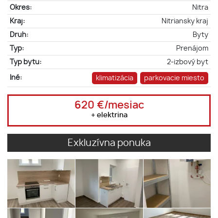
Okres:
Nitra
Kraj:
Nitriansky kraj
Druh:
Byty
Typ:
Prenájom
Typ bytu:
2-izbový byt
Iné:
klimatizácia
parkovacie miesto
620 €/mesiac
+ elektrina
Exkluzívna ponuka