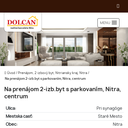
MENU
Úvod
/
Prenájom, 2 izbový byt, Nitriansky kraj, Nitra
/
Na prenájom 2-izb.byt s parkovaním, Nitra, centrum
Na prenájom 2-izb.byt s parkovaním, Nitra,
centrum
Ulica:
Pri synagóge
Mestská časť:
Staré Mesto
Obec:
Nitra