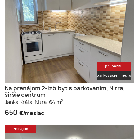
pri parku
parkovacie miesto
Na prenájom 2-izb.byt s parkovaním, Nitra,
širšie centrum
2
Janka Kráľa,
Nitra,
64 m
650
€/mesiac
Prenájom