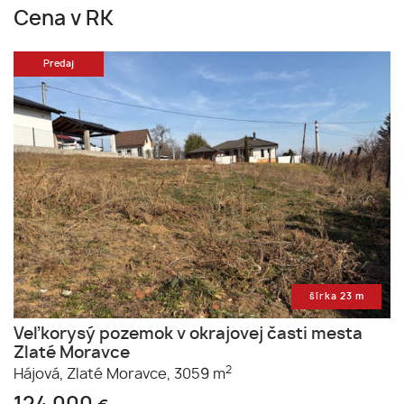
Cena v RK
Predaj
šírka 23 m
Veľkorysý pozemok v okrajovej časti mesta
Zlaté Moravce
2
Hájová,
Zlaté Moravce,
3059 m