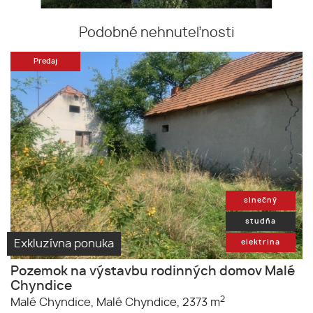
Podobné nehnuteľnosti
Predaj
slnečný
studňa
Exkluzívna ponuka
elektrina
Pozemok na výstavbu rodinných domov Malé
Chyndice
2
Malé Chyndice,
Malé Chyndice,
2373 m