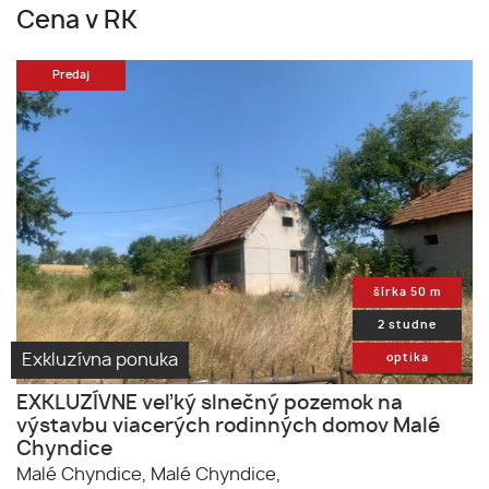
Cena v RK
Predaj
šírka 50 m
2 studne
Exkluzívna ponuka
optika
EXKLUZÍVNE veľký slnečný pozemok na
výstavbu viacerých rodinných domov Malé
Chyndice
Malé Chyndice,
Malé Chyndice,