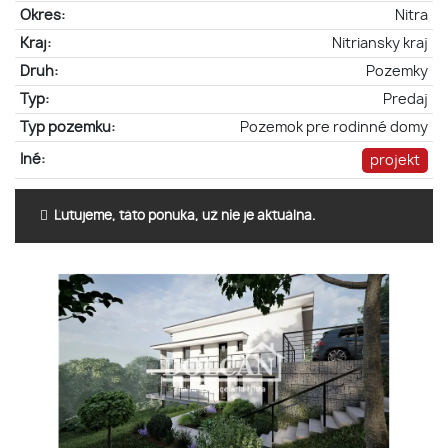
Okres:
Nitra
Kraj:
Nitriansky kraj
Druh:
Pozemky
Typ:
Predaj
Typ pozemku:
Pozemok pre rodinné domy
Iné:
projekt
Ľutujeme, táto ponuka, už nie je aktuálna.