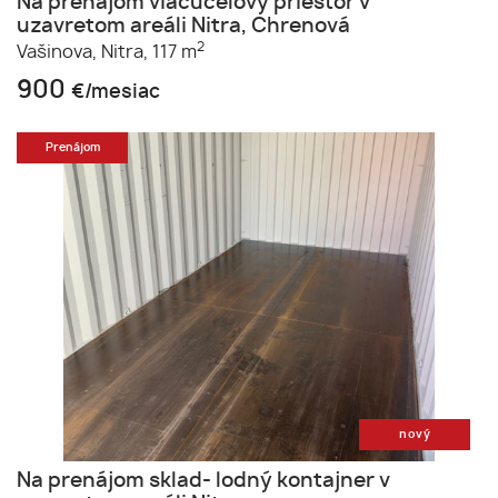
Na prenájom viacúčelový priestor v
uzavretom areáli Nitra, Chrenová
2
Vašinova,
Nitra,
117 m
900
€/mesiac
Prenájom
nový
Na prenájom sklad- lodný kontajner v