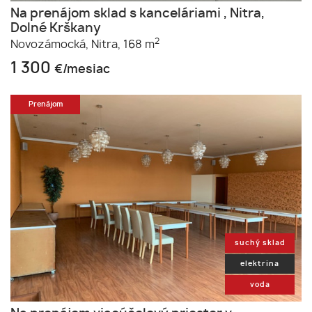
Na prenájom sklad s kanceláriami , Nitra,
Dolné Krškany
2
Novozámocká,
Nitra,
168 m
1 300
€/mesiac
Prenájom
suchý sklad
elektrina
voda