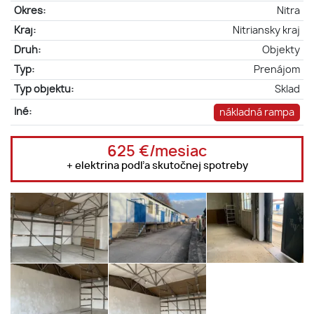
Okres:
Nitra
Kraj:
Nitriansky kraj
Druh:
Objekty
Typ:
Prenájom
Typ objektu:
Sklad
Iné:
nákladná rampa
625 €/mesiac
+ elektrina podľa skutočnej spotreby