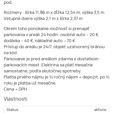
pod...
Rozmery : šírka 11,96 m x dĺžka 12,54 m, výška 3,5 m.
Vstupné dvere výška 2,1 m x šírka 2,37 m
Okrem toho ponúkame možnosť si prenajať
parkovania v areáli 24 hodín: osobné auto – 20 €,
dodávka – 40 €, nákladné auto – 70 €
Prístup do areálu je 24/7, objekt uzatvorený bránou
na kód.
Parkovanie je pred areálom zdarma s dostatkom
parkovacích miest. Elektrina sa platí mesačne
samostatne, podľa skutočnej spotreby.
Platba prvého nájmu je ¼ ročný nájom + depozit, po ¼
roku je platba už mesačne.
Cena + DPH
Vlastnosti
Status:
aktívne