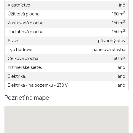
Vlastníctvo:
iné
2
Úžitková plocha:
150 m
2
Zastavaná plocha:
150 m
2
Podlahová plocha:
150 m
Stav:
pôvodný stav
Typ budovy:
panelová stavba
2
Celková plocha:
150 m
Inžinierske siete:
áno
Elektrika:
áno
Elektrika - na pozemku - 230 V:
áno
Pozrieť na mape