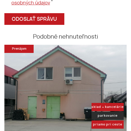
*
osobných údajov
Podobné nehnuteľnosti
Prenájom
sklad + kancelárie
parkovanie
priamo pri ceste