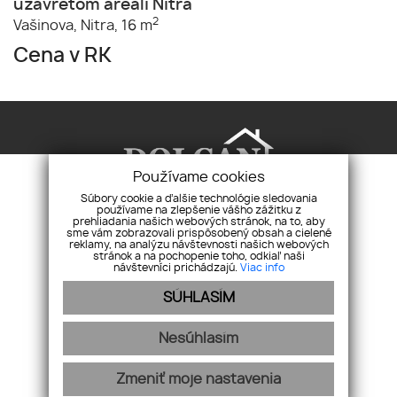
uzavretom areáli Nitra
2
Vašinova,
Nitra,
16 m
Cena v RK
Používame cookies
Súbory cookie a ďalšie technológie sledovania
používame na zlepšenie vášho zážitku z
prehliadania našich webových stránok, na to, aby
Realitná agentúra Dolcan, s.r.o.
Pri synagóge
sme vám zobrazovali prispôsobený obsah a cielené
reklamy, na analýzu návštevnosti našich webových
2, 94901 Nitra
stránok a na pochopenie toho, odkiaľ naši
návštevníci prichádzajú.
Viac info
+421 911 469 959
info@realitydolcan.sk
SÚHLASÍM
Úvod
Pravidlá používania
Pravidlá cookies
Nehnuteľnosti
Nesúhlasím
Kontakt
Ochrana osobných údajov
Zmeniť moje nastavenia
webex.digital
-
REALVIA.sk