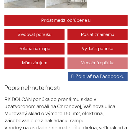
Pridať medzi obľúbené
Sledovať ponuku
Poslať známemu
Poloha na mape
Vytlačiť ponuku
Mám záujem
Mesačná splátka
Zdieľať na Facebooku
Popis nehnuteľnosti
RK DOLCAN ponúka do prenájmu sklad v
uzatvorenom areáli na Chrenovej, Vašinova ulica.
Murovaný sklad o výmere 150 m2, elektrina,
zásobovanie cez nakladaciu rampu.
Vhodný na uskladnenie materiálu, dielňa, veľkosklad a