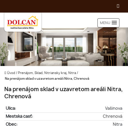
MENU
Úvod
/
Prenájom, Sklad, Nitriansky kraj, Nitra
/
Na prenájom sklad v uzavretom areáli Nitra, Chrenová
Na prenájom sklad v uzavretom areáli Nitra,
Chrenová
Ulica:
Vašinova
Mestská časť:
Chrenová
Obec:
Nitra