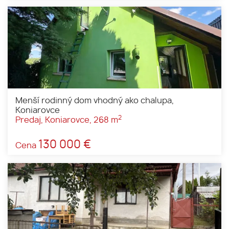
Menší rodinný dom vhodný ako chalupa,
Koniarovce
2
Predaj, Koniarovce, 268 m
130 000 €
Cena