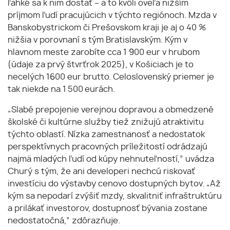
ľahké sa k nim dostať – a to kvôli oveľa nižším
príjmom ľudí pracujúcich v týchto regiónoch. Mzda v
Banskobystrickom či Prešovskom kraji je aj o 40 %
nižšia v porovnaní s tým Bratislavským. Kým v
hlavnom meste zarobíte cca 1 900 eur v hrubom
(údaje za prvý štvrťrok 2025), v Košiciach je to
necelých 1600 eur brutto. Celoslovenský priemer je
tak niekde na 1 500 eurách.
„Slabé prepojenie verejnou dopravou a obmedzené
školské či kultúrne služby tiež znižujú atraktivitu
týchto oblastí. Nízka zamestnanosť a nedostatok
perspektívnych pracovných príležitostí odrádzajú
najmä mladých ľudí od kúpy nehnuteľností,” uvádza
Churý s tým, že ani developeri nechcú riskovať
investíciu do výstavby cenovo dostupných bytov. „Až
kým sa nepodarí zvýšiť mzdy, skvalitniť infraštruktúru
a prilákať investorov, dostupnosť bývania zostane
nedostatočná,” zdôrazňuje.