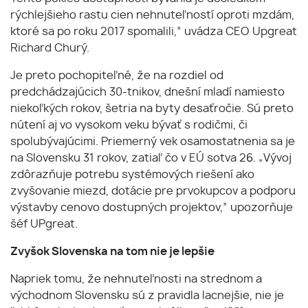
rýchlejšieho rastu cien nehnuteľností oproti mzdám,
ktoré sa po roku 2017 spomalili,” uvádza CEO Upgreat
Richard Churý.
Je preto pochopiteľné, že na rozdiel od
predchádzajúcich 30-tnikov, dnešní mladí namiesto
niekoľkých rokov, šetria na byty desaťročie. Sú preto
nútení aj vo vysokom veku bývať s rodičmi, či
spolubývajúcimi. Priemerný vek osamostatnenia sa je
na Slovensku 31 rokov, zatiaľ čo v EÚ sotva 26. „Vývoj
zdôrazňuje potrebu systémových riešení ako
zvyšovanie miezd, dotácie pre prvokupcov a podporu
výstavby cenovo dostupných projektov,” upozorňuje
šéf UPgreat.
Zvyšok Slovenska na tom nie je lepšie
Napriek tomu, že nehnuteľnosti na strednom a
východnom Slovensku sú z pravidla lacnejšie, nie je