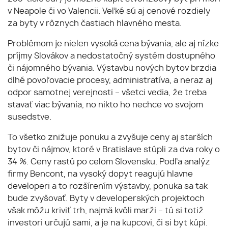
v Neapole či vo Valencii. Veľké sú aj cenové rozdiely
za byty v rôznych častiach hlavného mesta.
Problémom je nielen vysoká cena bývania, ale aj nízke
príjmy Slovákov a nedostatočný systém dostupného
či nájomného bývania. Výstavbu nových bytov brzdia
dlhé povoľovacie procesy, administratíva, a neraz aj
odpor samotnej verejnosti – všetci vedia, že treba
stavať viac bývania, no nikto ho nechce vo svojom
susedstve.
To všetko znižuje ponuku a zvyšuje ceny aj starších
bytov či nájmov, ktoré v Bratislave stúpli za dva roky o
34 %. Ceny rastú po celom Slovensku. Podľa analýz
firmy Bencont, na vysoký dopyt reagujú hlavne
developeri a to rozšírením výstavby, ponuka sa tak
bude zvyšovať. Byty v developerských projektoch
však môžu kriviť trh, najmä kvôli marži – tú si totiž
investori určujú sami, a je na kupcovi, či si byt kúpi.