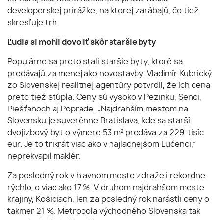
developerskej prirážke, na ktorej zarábajú, čo tiež
skresľuje trh.
Ľudia si mohli dovoliť skôr staršie byty
Populárne sa preto stali staršie byty, ktoré sa
predávajú za menej ako novostavby. Vladimír Kubrický
zo Slovenskej realitnej agentúry potvrdil, že ich cena
preto tiež stúpla. Ceny sú vysoko v Pezinku, Senci,
Piešťanoch aj Poprade. „Najdrahším mestom na
Slovensku je suverénne Bratislava, kde sa starší
dvojizbový byt o výmere 53 m² predáva za 229-tisíc
eur. Je to trikrát viac ako v najlacnejšom Lučenci,”
neprekvapil maklér.
Za posledný rok v hlavnom meste zdraželi rekordne
rýchlo, o viac ako 17 %. V druhom najdrahšom meste
krajiny, Košiciach, len za posledný rok narástli ceny o
takmer 21 %. Metropola východného Slovenska tak