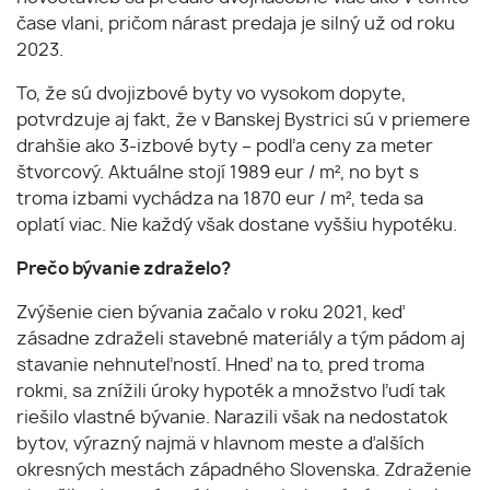
čase vlani, pričom nárast predaja je silný už od roku
2023.
To, že sú dvojizbové byty vo vysokom dopyte,
potvrdzuje aj fakt, že v Banskej Bystrici sú v priemere
drahšie ako 3-izbové byty – podľa ceny za meter
štvorcový. Aktuálne stojí 1989 eur / m², no byt s
troma izbami vychádza na 1870 eur / m², teda sa
oplatí viac. Nie každý však dostane vyššiu hypotéku.
Prečo bývanie zdraželo?
Zvýšenie cien bývania začalo v roku 2021, keď
zásadne zdraželi stavebné materiály a tým pádom aj
stavanie nehnuteľností. Hneď na to, pred troma
rokmi, sa znížili úroky hypoték a množstvo ľudí tak
riešilo vlastné bývanie. Narazili však na nedostatok
bytov, výrazný najmä v hlavnom meste a ďalších
okresných mestách západného Slovenska. Zdraženie