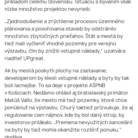
príkladom celému Slovensku. Situáciu s bývaním však
nízke množstvo projektov nevyrieši.
„Zjednodušenie a zrýchlenie procesov územného
plánovania a povoľovania stavieb by odstránilo
množstvo zbytočných prieťahov. Štát a mestá by
tiež mali vyčleniť vhodné pozemky pre verejnú
výstavbu, čím by znížili vstupné náklady,” uzatvára
riaditeľ UPgreat.
Ak by mestá poskytli plochy na zastavanie,
developerom by klesli vstupné náklady a byty by tak
boli lacnejšie. To sa deje v projekte AŠPNB
v Košiciach. Nedávno ohlásil aj bratislavský primátor
Matúš Vallo, že mesto má tiež pozemky, ktoré chce
ponúknuť na výstavbu. Churý taktiež prízvukuje, že aj
regulovanie cien nájmov, kde by bol daný strop, by
investorov prilákalo. „Premena nevyužitých kancelárií
na byty by tiež mohla okamžite rozšíriť ponuku,”
dodáva.