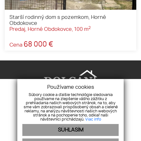
Starší rodinný dom s pozemkom, Horné
Obdokovce
2
Predaj, Horné Obdokovce, 100 m
68 000 €
Cena
Používame cookies
Súbory cookie a ďalšie technológie sledovania
používame na zlepšenie vášho zážitku z
prehliadania našich webových stránok, na to, aby
Realitná agentúra Dolcan, s.r.o.
Pri synagóge
sme vám zobrazovali prispôsobený obsah a cielené
reklamy, na analýzu návštevnosti našich webových
2, 94901 Nitra
stránok a na pochopenie toho, odkiaľ naši
návštevníci prichádzajú.
Viac info
+421 911 469 959
info@realitydolcan.sk
SÚHLASÍM
Úvod
Pravidlá používania
Pravidlá cookies
Nehnuteľnosti