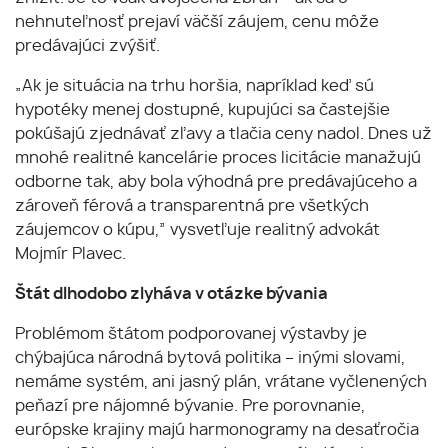
nehnuteľnosť prejaví väčší záujem, cenu môže
predávajúci zvýšiť.
„Ak je situácia na trhu horšia, napríklad keď sú
hypotéky menej dostupné, kupujúci sa častejšie
pokúšajú zjednávať zľavy a tlačia ceny nadol. Dnes už
mnohé realitné kancelárie proces licitácie manažujú
odborne tak, aby bola výhodná pre predávajúceho a
zároveň férová a transparentná pre všetkých
záujemcov o kúpu,” vysvetľuje realitný advokát
Mojmír Plavec.
Štát dlhodobo zlyháva v otázke bývania
Problémom štátom podporovanej výstavby je
chýbajúca národná bytová politika – inými slovami,
nemáme systém, ani jasný plán, vrátane vyčlenených
peňazí pre nájomné bývanie. Pre porovnanie,
európske krajiny majú harmonogramy na desaťročia