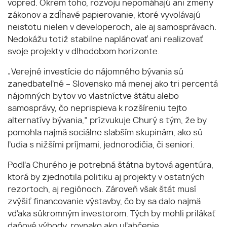
vopred. Okrem toho, rozvoju nepomáhajú ani zmeny
zákonov a zdĺhavé papierovanie, ktoré vyvolávajú
neistotu nielen v developeroch, ale aj samosprávach.
Nedokážu totiž stabilne naplánovať ani realizovať
svoje projekty v dlhodobom horizonte.
„Verejné investície do nájomného bývania sú
zanedbateľné – Slovensko má menej ako tri percentá
nájomných bytov vo vlastníctve štátu alebo
samosprávy, čo neprispieva k rozšíreniu tejto
alternatívy bývania,” prízvukuje Churý s tým, že by
pomohla najmä sociálne slabším skupinám, ako sú
ľudia s nižšími príjmami, jednorodičia, či seniori.
Podľa Churého je potrebná štátna bytová agentúra,
ktorá by zjednotila politiku aj projekty v ostatných
rezortoch, aj regiónoch. Zároveň však štát musí
zvýšiť financovanie výstavby, čo by sa dalo najmä
vďaka súkromným investorom. Tých by mohli prilákať
daňové výhody, rovnako ako uľahčenie