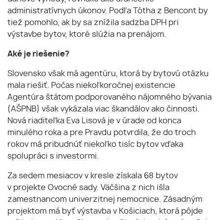
administratívnych úkonov. Podľa Tótha z Bencont by
tiež pomohlo, ak by sa znížila sadzba DPH pri
výstavbe bytov, ktoré slúžia na prenájom.
Aké je riešenie?
Slovensko však má agentúru, ktorá by bytovú otázku
mala riešiť. Počas niekoľkoročnej existencie
Agentúra štátom podporovaného nájomného bývania
(AŠPNB) však vykázala viac škandálov ako činnosti.
Nová riaditeľka Eva Lisová je v úrade od konca
minulého roka a pre Pravdu potvrdila, že do troch
rokov má pribudnúť niekoľko tisíc bytov vďaka
spolupráci s investormi.
Za sedem mesiacov v kresle získala 68 bytov
v projekte Ovocné sady. Väčšina z nich išla
zamestnancom univerzitnej nemocnice. Zásadným
projektom má byť výstavba v Košiciach, ktorá pôjde