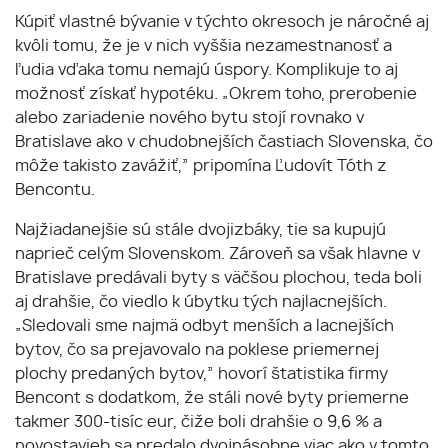
Kúpiť vlastné bývanie v týchto okresoch je náročné aj
kvôli tomu, že je v nich vyššia nezamestnanosť a
ľudia vďaka tomu nemajú úspory. Komplikuje to aj
možnosť získať hypotéku. „Okrem toho, prerobenie
alebo zariadenie nového bytu stojí rovnako v
Bratislave ako v chudobnejších častiach Slovenska, čo
môže takisto zavážiť,” pripomína Ľudovít Tóth z
Bencontu.
Najžiadanejšie sú stále dvojizbáky, tie sa kupujú
naprieč celým Slovenskom. Zároveň sa však hlavne v
Bratislave predávali byty s väčšou plochou, teda boli
aj drahšie, čo viedlo k úbytku tých najlacnejších.
„Sledovali sme najmä odbyt menších a lacnejších
bytov, čo sa prejavovalo na poklese priemernej
plochy predaných bytov,” hovorí štatistika firmy
Bencont s dodatkom, že stáli nové byty priemerne
takmer 300-tisíc eur, čiže boli drahšie o 9,6 % a
novostavieb sa predalo dvojnásobne viac ako v tomto