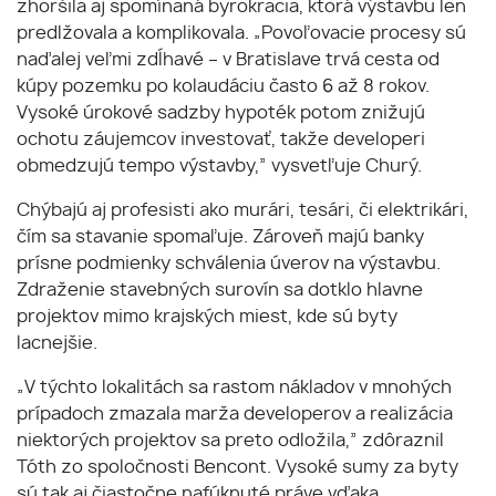
zhoršila aj spomínaná byrokracia, ktorá výstavbu len
predlžovala a komplikovala. „Povoľovacie procesy sú
naďalej veľmi zdĺhavé – v Bratislave trvá cesta od
kúpy pozemku po kolaudáciu často 6 až 8 rokov.
Vysoké úrokové sadzby hypoték potom znižujú
ochotu záujemcov investovať, takže developeri
obmedzujú tempo výstavby,” vysvetľuje Churý.
Chýbajú aj profesisti ako murári, tesári, či elektrikári,
čím sa stavanie spomaľuje. Zároveň majú banky
prísne podmienky schválenia úverov na výstavbu.
Zdraženie stavebných surovín sa dotklo hlavne
projektov mimo krajských miest, kde sú byty
lacnejšie.
„V týchto lokalitách sa rastom nákladov v mnohých
prípadoch zmazala marža developerov a realizácia
niektorých projektov sa preto odložila,” zdôraznil
Tóth zo spoločnosti Bencont. Vysoké sumy za byty
sú tak aj čiastočne nafúknuté práve vďaka