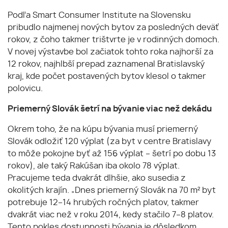
Podľa Smart Consumer Institute na Slovensku
pribudlo najmenej nových bytov za posledných deväť
rokov, z čoho takmer trištvrte je v rodinných domoch.
V novej výstavbe bol začiatok tohto roka najhorší za
12 rokov, najhlbší prepad zaznamenal Bratislavský
kraj, kde počet postavených bytov klesol o takmer
polovicu.
Priemerný Slovák šetrí na bývanie viac než dekádu
Okrem toho, že na kúpu bývania musí priemerný
Slovák odložiť 120 výplat (za byt v centre Bratislavy
to môže pokojne byť až 156 výplat – šetrí po dobu 13
rokov), ale taký Rakúšan iba okolo 78 výplat.
Pracujeme teda dvakrát dlhšie, ako susedia z
okolitých krajín. „Dnes priemerný Slovák na 70 m² byt
potrebuje 12–14 hrubých ročných platov, takmer
dvakrát viac než v roku 2014, kedy stačilo 7–8 platov.
Tento pokles dostupnosti bývania je dôsledkom