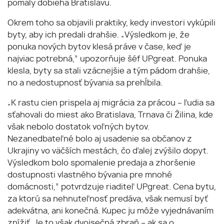
pomaly dobieha Bratislavu.
Okrem toho sa objavili praktiky, kedy investori vykúpili
byty, aby ich predali drahšie. „Výsledkom je, že
ponuka nových bytov klesá práve v čase, keď je
najviac potrebná,” upozorňuje šéf UPgreat. Ponuka
klesla, byty sa stali vzácnejšie a tým pádom drahšie,
no a nedostupnosť bývania sa prehĺbila.
„K rastu cien prispela aj migrácia za prácou – ľudia sa
sťahovali do miest ako Bratislava, Trnava či Žilina, kde
však nebolo dostatok voľných bytov.
Nezanedbateľné bolo aj usadenie sa občanov z
Ukrajiny vo väčších mestách, čo ďalej zvýšilo dopyt.
Výsledkom bolo spomalenie predaja a zhoršenie
dostupnosti vlastného bývania pre mnohé
domácnosti,” potvrdzuje riaditeľ UPgreat. Cena bytu,
za ktorú sa nehnuteľnosť predáva, však nemusí byť
adekvátna, ani konečná. Kupec ju môže vyjednávaním
znížiť. Je to však dvojsečná zbraň – ak sa o